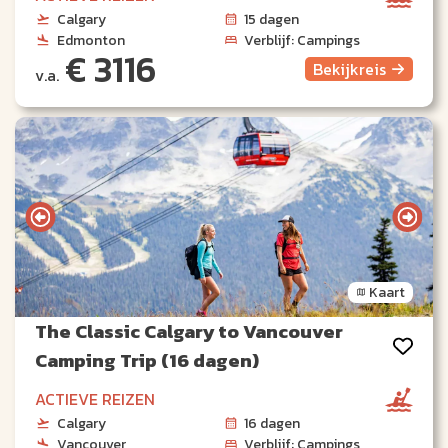
Calgary
15 dagen
Edmonton
Verblijf: Campings
€ 3116
Bekijk
reis
v.a.
Kaart
The Classic Calgary to Vancouver
Camping Trip (16 dagen)
ACTIEVE REIZEN
Calgary
16 dagen
Vancouver
Verblijf: Campings