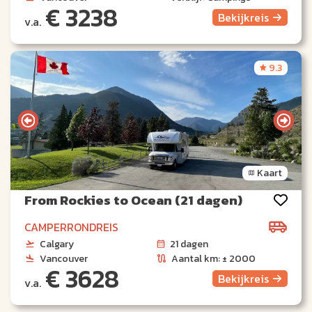
€ 3238
Bekijk
reis
v.a.
9.3
Kaart
From Rockies to Ocean (21 dagen)
CAMPERRONDREIS
Calgary
21 dagen
Vancouver
Aantal km: ± 2000
€ 3628
Bekijk
reis
v.a.