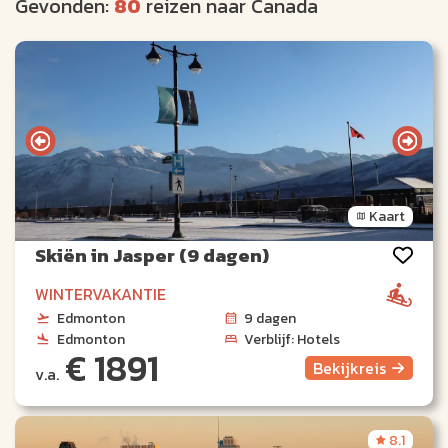
Gevonden:
80
reizen naar Canada
Kaart
Skiën in Jasper (9 dagen)
WINTERVAKANTIE
Edmonton
9 dagen
Edmonton
Verblijf: Hotels
€ 1891
Bekijk
reis
v.a.
8.1