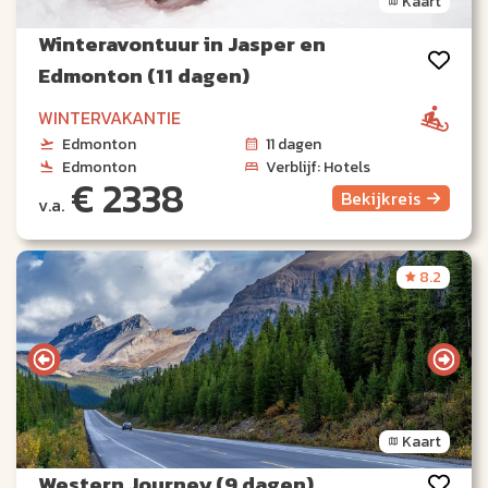
Kaart
Winteravontuur in Jasper en
Edmonton (11 dagen)
WINTERVAKANTIE
Edmonton
11 dagen
Edmonton
Verblijf: Hotels
€ 2338
Bekijk
reis
v.a.
8.2
Kaart
Western Journey (9 dagen)