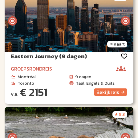
Kaart
Eastern Journey (9 dagen)
GROEPSRONDREIS
Montréal
9 dagen
Toronto
Taal: Engels & Duits
€ 2151
Bekijk
reis
v.a.
8.3