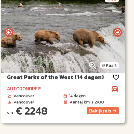
Kaart
Great Parks of the West (14 dagen)
AUTORONDREIS
Vancouver
14 dagen
Vancouver
Aantal km: ± 2100
€ 2248
Bekijk
reis
v.a.