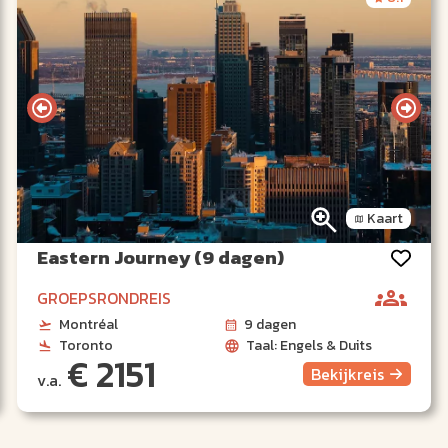
Kaart
Eastern Journey (9 dagen)
GROEPSRONDREIS
Montréal
9 dagen
Toronto
Taal: Engels & Duits
€ 2151
Bekijk
reis
v.a.