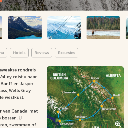
ma
Hotels
Reviews
Excursies
eeweekse rondreis
alley reist u naar
Banff en Jasper.
ass, Wells Gray
de westkust.
r
van Canada, met
 bossen. U
varen, zwemmen of