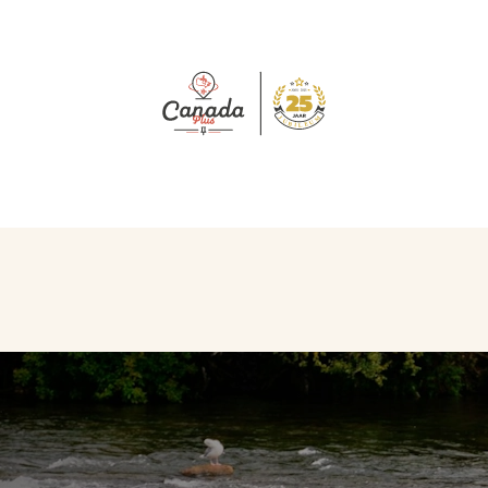
J
M
U
U
B
E
I
L