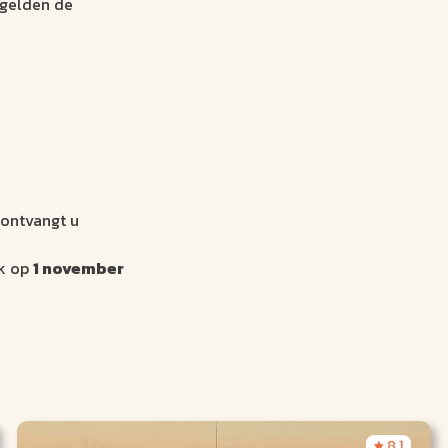
gelden de
 ontvangt u
ek op
1 november
8.1