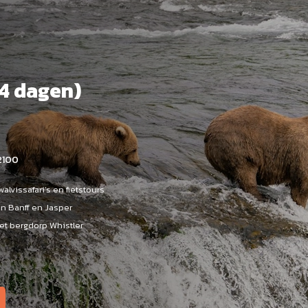
14 dagen)
2100
alvissafari’s en fietstours
en Banff en Jasper
et bergdorp Whistler