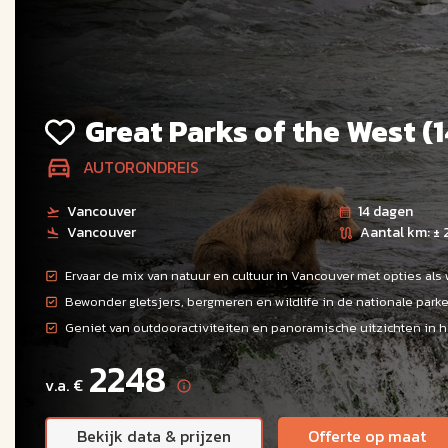
Great Parks of the West (
AUTORONDREIS
Vancouver
14 dagen
Vancouver
Aantal km: ± 
Ervaar de mix van natuur en cultuur in Vancouver met opties als w
Bewonder gletsjers, bergmeren en wildlife in de nationale park
Geniet van outdooractiviteiten en panoramische uitzichten in h
2248
v.a. €
Bekijk data & prijzen
Offerte op maat