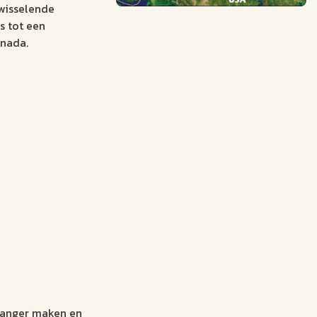
wisselende
s tot een
anada.
 langer maken en