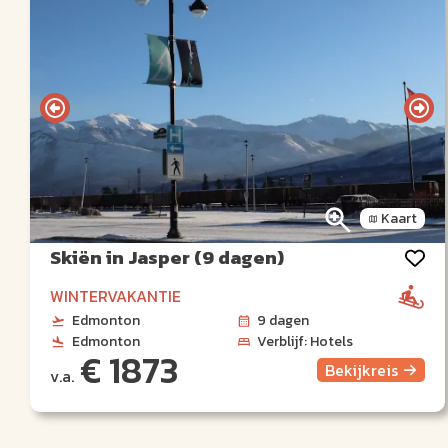
Kaart
Skiën in Jasper (9 dagen)
WINTERVAKANTIE
Edmonton
9 dagen
Edmonton
Verblijf: Hotels
€ 1873
Bekijk
reis
v.a.