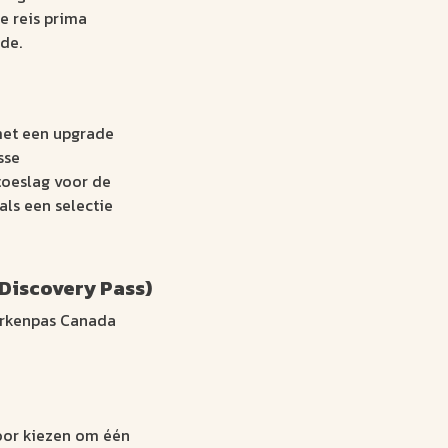
e reis prima
de.
met een upgrade
sse
 toeslag voor de
als een selectie
Discovery Pass)
parkenpas Canada
oor kiezen om één