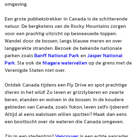
omgeving.
Een grote publiekstrekker in Canada is de schitterende
natuur. De bergketens van de Rocky Mountains zorgen
voor een prachtig uitzicht op besneeuwde toppen.
Wandel door de bossen, langs blauwe meren en over
langgerekte stranden. Bezoek de bekende nationale
parken zoals
Banff National Park
en
Jasper National
Park
. Sla ook de
Niagara watervallen
op de grens met de
Verenigde Staten niet over.
Ontdek Canada tijdens een Fly Drive en spot prachtige
dieren in het wild! Zo leven er grizzlyberen en zwarte
beren, elanden en wolven in de bossen. In de koudere
gebieden van Canada, zoals Yukon, leven zelfs ijsberen!
Altijd al eens walvissen willen spotten? Maak dan eens
een boottocht over de wateren die Canada omgeven.
Zin in een stedentrip?
Vancouver
is een echte aanrader,