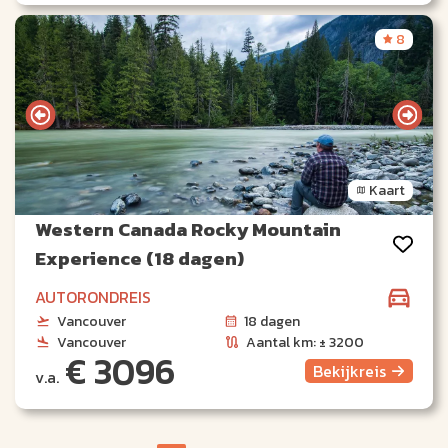
8
Kaart
Western Canada Rocky Mountain
Experience (18 dagen)
AUTORONDREIS
Vancouver
18 dagen
Vancouver
Aantal km: ± 3200
€ 3096
Bekijk
reis
v.a.