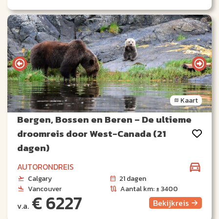
Kaart
Bergen, Bossen en Beren – De ultieme
droomreis door West-Canada (21
dagen)
AUTORONDREIS
Calgary
21 dagen
Vancouver
Aantal km: ± 3400
€ 6227
Bekijk
reis
v.a.