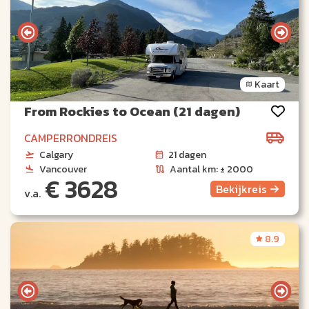
Kaart
From Rockies to Ocean (21 dagen)
CAMPERRONDREIS
Calgary
21 dagen
Vancouver
Aantal km: ± 2000
€ 3628
Bekijk
reis
v.a.
8.9