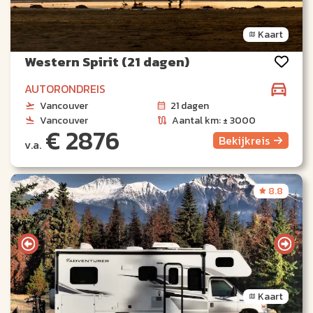
Kaart
Western Spirit (21 dagen)
AUTORONDREIS
Vancouver
21 dagen
Vancouver
Aantal km: ± 3000
€ 2876
Bekijk
reis
v.a.
8.8
Kaart