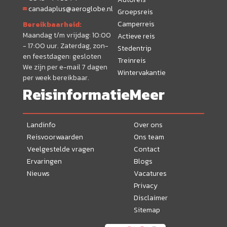
canadaplus@aeroglobe.nl
Groepsreis
Camperreis
Bereikbaarheid:
Maandag t/m vrijdag: 10:00
Actieve reis
- 17:00 uur. Zaterdag, zon-
Stedentrip
en feestdagen: gesloten
Treinreis
We zijn per e-mail 7 dagen
Wintervakantie
per week bereikbaar.
Reisinformatie
Meer
Landinfo
Over ons
Reisvoorwaarden
Ons team
Veelgestelde vragen
Contact
Ervaringen
Blogs
Nieuws
Vacatures
Privacy
Disclaimer
Sitemap