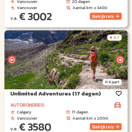
Vancouver
20 dagen
Vancouver
Aantal km: ± 3400
€ 3002
Bekijk
reis
v.a.
8.7
Kaart
Unlimited Adventures (17 dagen)
AUTORONDREIS
Calgary
17 dagen
Vancouver
Aantal km: ± 2000
€ 3580
Bekijk
reis
v.a.