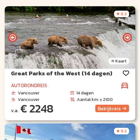
8.3
Kaart
Great Parks of the West (14 dagen)
AUTORONDREIS
Vancouver
14 dagen
Vancouver
Aantal km: ± 2100
€ 2248
Bekijk
reis
v.a.
9.3