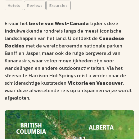
dagen)
Hotels
Reviews
Excursies
AUTORONDREIS
Ervaar het
beste van West-Canada
tijdens deze
indrukwekkende rondreis langs de meest iconische
Calgary
15 dagen
landschappen van het land. U ontdekt de
Canadese
Vancouver
Aantal km: ± 1500
Rockies
met de wereldberoemde nationale parken
Wandelen of mountainbiken in Kananaskis
Banff en Jasper, maar ook de ruige bergwereld van
Kananaskis, waar volop mogelijkheden zijn voor
Ontspan in warmwaterbronnen van Harrison Hot Springs
wandelingen en andere outdooractiviteiten. Via het
Bezoek Butchart Gardens op Vancouver Island
sfeervolle Harrison Hot Springs reist u verder naar de
2543
schilderachtige kuststeden
Victoria en Vancouver
,
v.a. €
waar deze afwisselende reis op ontspannen wijze wordt
afgesloten.
Bekijk data &
Offerte op
prijzen
maat