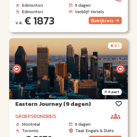
Edmonton
9 dagen
Edmonton
Verblijf: Hotels
€ 1873
Bekijk
reis
v.a.
8.1
Kaart
Eastern Journey (9 dagen)
GROEPSRONDREIS
Montréal
9 dagen
Toronto
Taal: Engels & Duits