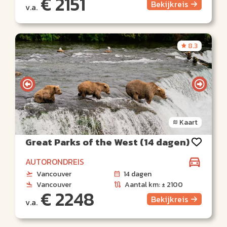
€ 2151
Bekijk
reis
v.a.
8.3
Kaart
Great Parks of the West (14 dagen)
AUTORONDREIS
Vancouver
14 dagen
Vancouver
Aantal km: ± 2100
€ 2248
Bekijk
reis
v.a.