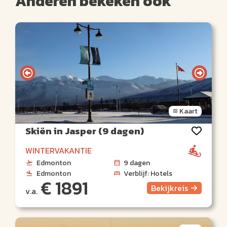
Anderen bekeken ook
Kaart
Skiën in Jasper (9 dagen)
WINTERVAKANTIE
Edmonton
9 dagen
Edmonton
Verblijf: Hotels
€ 1891
Bekijk
reis
v.a.