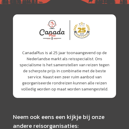
CanadaPlus is al 25 jaar toonaangevend op de
Nederlandse markt als reisspecialist. Ons
specialisme is het samenstellen van reizen tegen
de scherpste prijs in combinatie met de beste
service. Naast een zeer ruim aanbod van
georganiseerde rondreizen kunnen alle reizen
volledig worden op maat worden samengesteld.
Neem ook eens een kijkje bij onze
andere reisorganisaties: