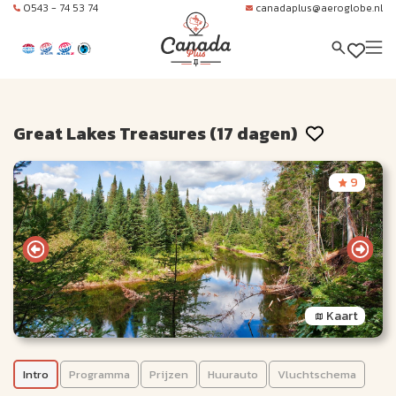
0543 - 74 53 74
canadaplus@aeroglobe.nl
Great Lakes Treasures (17 dagen)
9
Kaart
Intro
Programma
Prijzen
Huurauto
Vluchtschema
Great Lakes Treasures