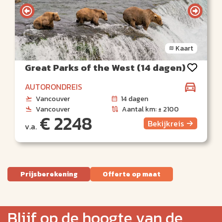
Kaart
Great Parks of the West (14 dagen)
AUTORONDREIS
Vancouver
14 dagen
Vancouver
Aantal km: ± 2100
€ 2248
Bekijk
reis
v.a.
Prijsberekening
Offerte op maat
Blijf op de hoogte van de