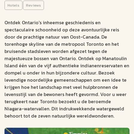
(17 dagen)
Hotels
Reviews
AUTORONDREIS
Ontdek Ontario's inheemse geschiedenis en
spectaculaire schoonheid op deze avontuurlijke reis
Toronto
17 dagen
door de prachtige natuur van Oost-Canada. De
Toronto
Aantal km: ± 2400
torenhoge skyline van de metropool Toronto en het
Wandel door onontdekte wildernispark Killarney
bruisende stadsleven worden afgezet tegen de
majestueuze bossen van Ontario. Ontdek op Manatoulin
Slapen in historische plaats Sault Ste. Marie
Island één van de vijf authentieke indianenreservaten en
Ontdek indianenreservaten op Manitoulin Island
dompel u onder in hun bijzondere cultuur. Bezoek
2748
levendige noordelijke gemeenschappen om een idee te
v.a. €
krijgen hoe het landschap met veel hulpbronnen de
levensstijl van de bewoners heeft gevormd. Voor u weer
Bekijk data &
Offerte op
terugkeert naar Toronto bezoekt u de beroemde
prijzen
maat
Niagara-watervallen. Dit indrukwekkende watergeweld
behoort tot de zeven natuurlijke wereldwonderen.