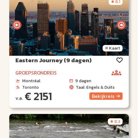
8.1
Kaart
Eastern Journey (9 dagen)
GROEPSRONDREIS
Montréal
9 dagen
Toronto
Taal: Engels & Duits
€ 2151
Bekijk
reis
v.a.
8.3