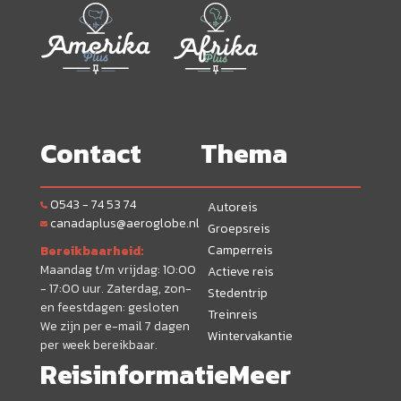
Contact
Thema
0543 - 74 53 74
Autoreis
canadaplus@aeroglobe.nl
Groepsreis
Camperreis
Bereikbaarheid:
Maandag t/m vrijdag: 10:00
Actieve reis
- 17:00 uur. Zaterdag, zon-
Stedentrip
en feestdagen: gesloten
Treinreis
We zijn per e-mail 7 dagen
Wintervakantie
per week bereikbaar.
Reisinformatie
Meer