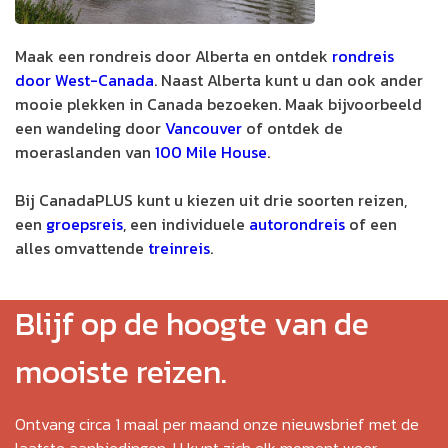
Maak een rondreis door Alberta en ontdek
rondreis
door West-Canada
. Naast Alberta kunt u dan ook ander
mooie plekken in Canada bezoeken. Maak bijvoorbeeld
een wandeling door
Vancouver
of ontdek de
moeraslanden van
100 Mile House
.
Bij CanadaPLUS kunt u kiezen uit drie soorten reizen,
een
groepsreis
, een individuele
autorondreis
of een
alles omvattende
treinreis
.
Blijf op de hoogte van de
mooiste reizen.
Ontvang circa 1 maal per maand onze nieuwsbrief met de
laatste aanbiedingen. U kunt zich elk moment weer