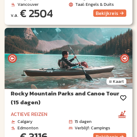
Vancouver
Taal: Engels & Duits
€ 2504
Bekijk
reis
v.a.
Kaart
Rocky Mountain Parks and Canoe Tour
(15 dagen)
ACTIEVE REIZEN
Calgary
15 dagen
Edmonton
Verblijf: Campings
€ 3116
Bekijk
reis