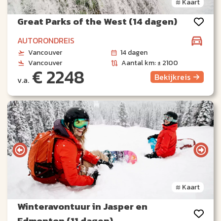
Kaart
Great Parks of the West (14 dagen)
AUTORONDREIS
Vancouver
14 dagen
Vancouver
Aantal km: ± 2100
€ 2248
Bekijk
reis
v.a.
Kaart
Winteravontuur in Jasper en
Edmonton (11 dagen)