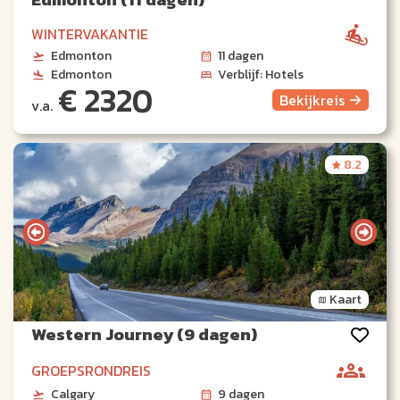
WINTERVAKANTIE
Edmonton
11 dagen
Edmonton
Verblijf: Hotels
€ 2320
Bekijk
reis
v.a.
8.2
Kaart
Western Journey (9 dagen)
GROEPSRONDREIS
Calgary
9 dagen