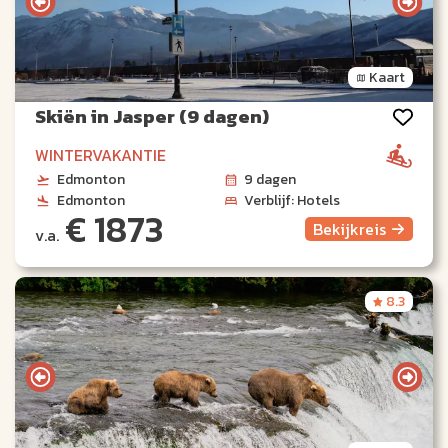
Kaart
Skiën in Jasper (9 dagen)
WINTERVAKANTIE
Edmonton
9 dagen
Edmonton
Verblijf: Hotels
€ 1873
Bekijk
reis
v.a.
8.3