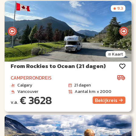
9.3
Kaart
From Rockies to Ocean (21 dagen)
CAMPERRONDREIS
Calgary
21 dagen
Vancouver
Aantal km: ± 2000
€ 3628
Bekijk
reis
v.a.