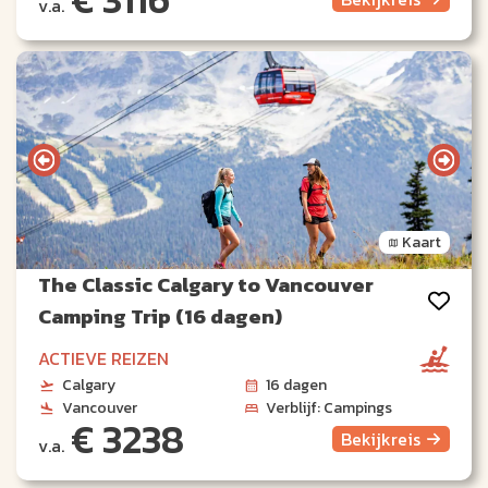
v.a.
Kaart
The Classic Calgary to Vancouver
Camping Trip (16 dagen)
ACTIEVE REIZEN
Calgary
16 dagen
Vancouver
Verblijf: Campings
€ 3238
Bekijk
reis
v.a.