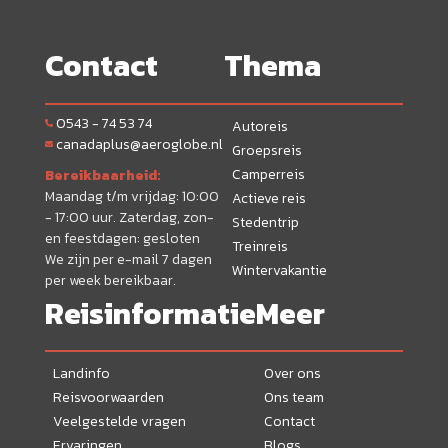
Contact
Thema
0543 - 74 53 74
Autoreis
canadaplus@aeroglobe.nl
Groepsreis
Camperreis
Bereikbaarheid:
Maandag t/m vrijdag: 10:00
Actieve reis
- 17:00 uur. Zaterdag, zon-
Stedentrip
en feestdagen: gesloten
Treinreis
We zijn per e-mail 7 dagen
Wintervakantie
per week bereikbaar.
Reisinformatie
Meer
Landinfo
Over ons
Reisvoorwaarden
Ons team
Veelgestelde vragen
Contact
Ervaringen
Blogs