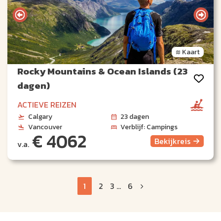
Kaart
Rocky Mountains & Ocean Islands (23
dagen)
ACTIEVE REIZEN
Calgary
23 dagen
Vancouver
Verblijf: Campings
€ 4062
Bekijk
reis
v.a.
1
2
3
...
6