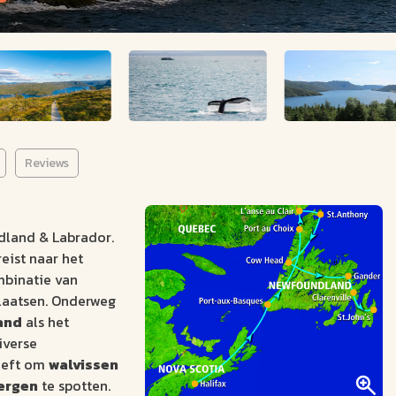
Reviews
dland & Labrador.
reist naar het
mbinatie van
plaatsen. Onderweg
and
als het
iverse
heeft om
walvissen
ergen
te spotten.