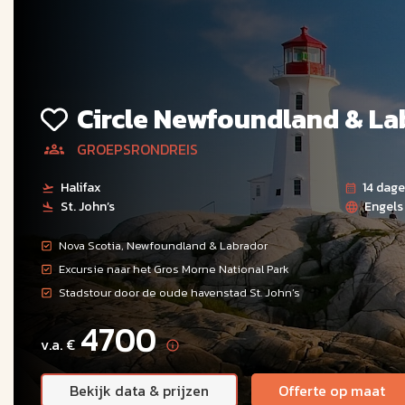
Circle Newfoundland & La
GROEPSRONDREIS
Halifax
14 dag
St. John’s
Engels
Nova Scotia, Newfoundland & Labrador
Excursie naar het Gros Morne National Park
Stadstour door de oude havenstad St. John’s
4700
v.a. €
Bekijk data & prijzen
Offerte op maat