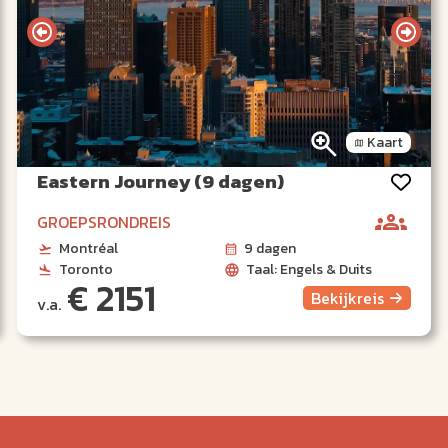
Kaart
Eastern Journey (9 dagen)
GROEPSRONDREIS
Montréal
9 dagen
Toronto
Taal: Engels & Duits
€ 2151
Bekijk
reis
v.a.