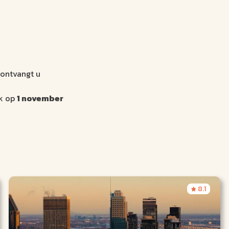
 ontvangt u
ek op
1 november
8.1