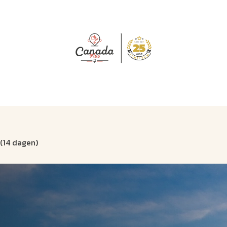
J
M
U
U
B
E
I
L
(14 dagen)