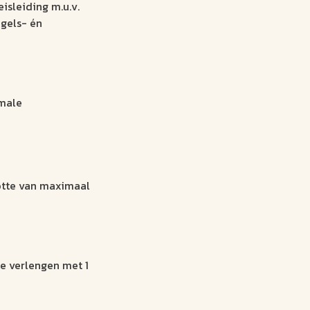
isleiding m.u.v.
ngels- én
imale
otte van maximaal
te verlengen met 1