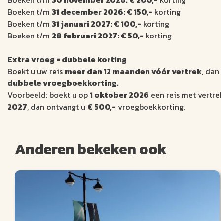
Boeken t/m
30 november 2026: € 200,-
korting
Boeken t/m
31 december 2026: € 150,-
korting
Boeken t/m
31 januari 2027: € 100,-
korting
Boeken t/m
28 februari 2027: € 50,-
korting
Extra vroeg = dubbele korting
Boekt u uw reis
meer dan 12 maanden vóór vertrek
, dan
dubbele vroegboekkorting.
Voorbeeld: boekt u op
1 oktober 2026
een reis met vertr
2027
, dan ontvangt u
€ 500,-
vroegboekkorting.
Anderen bekeken ook