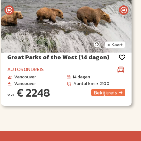
Kaart
Great Parks of the West (14 dagen)
AUTORONDREIS
Vancouver
14 dagen
Vancouver
Aantal km: ± 2100
€ 2248
Bekijk
reis
v.a.