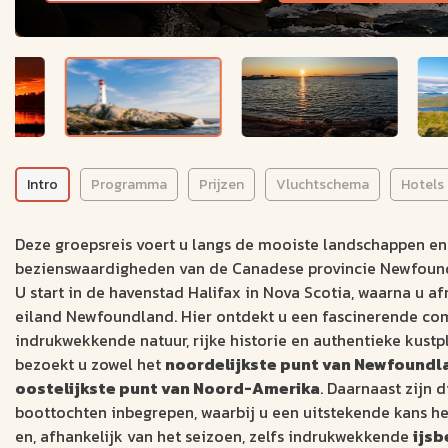
Intro
Programma
Prijzen
Vluchtschema
Hotels
Deze groepsreis voert u langs de mooiste landschappen en
bezienswaardigheden van de Canadese provincie Newfoun
U start in de havenstad Halifax in Nova Scotia, waarna u af
eiland Newfoundland. Hier ontdekt u een fascinerende co
indrukwekkende natuur, rijke historie en authentieke kust
bezoekt u zowel het
noordelijkste punt van Newfoundl
oostelijkste punt van Noord-Amerika
. Daarnaast zijn d
boottochten inbegrepen, waarbij u een uitstekende kans 
en, afhankelijk van het seizoen, zelfs indrukwekkende
ijsb