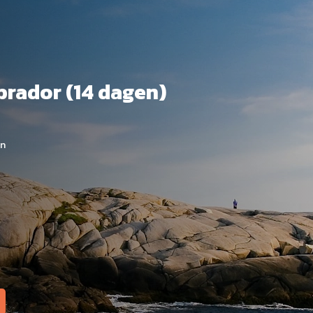
brador (14 dagen)
en