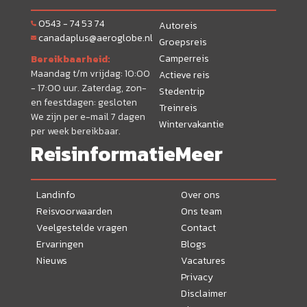
0543 - 74 53 74
Autoreis
canadaplus@aeroglobe.nl
Groepsreis
Camperreis
Bereikbaarheid:
Maandag t/m vrijdag: 10:00
Actieve reis
- 17:00 uur. Zaterdag, zon-
Stedentrip
en feestdagen: gesloten
Treinreis
We zijn per e-mail 7 dagen
Wintervakantie
per week bereikbaar.
Reisinformatie
Meer
Landinfo
Over ons
Reisvoorwaarden
Ons team
Veelgestelde vragen
Contact
Ervaringen
Blogs
Nieuws
Vacatures
Privacy
Disclaimer