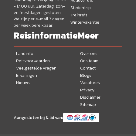
Actieve reis
- 17:00 uur. Zaterdag, zon-
Stedentrip
en feestdagen: gesloten
Treinreis
We zijn per e-mail 7 dagen
Wintervakantie
per week bereikbaar.
Reisinformatie
Meer
Landinfo
Over ons
Reisvoorwaarden
Ons team
Veelgestelde vragen
Contact
Ervaringen
Blogs
Nieuws
Vacatures
Privacy
Disclaimer
Sitemap
Aangesloten bij & lid van: