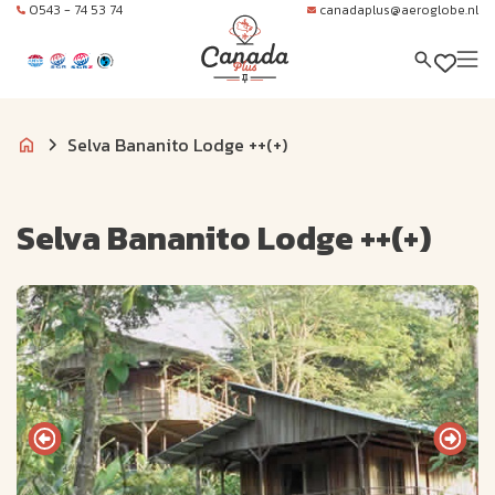
0543 - 74 53 74
canadaplus@aeroglobe.nl
Selva Bananito Lodge ++(+)
Selva Bananito Lodge ++(+)