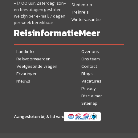
- 17:00 uur. Zaterdag, zon-
Stedentrip
en feestdagen: gesloten
Treinreis
We zijn per e-mail 7 dagen
Wintervakantie
per week bereikbaar.
Reisinformatie
Meer
Landinfo
Over ons
Reisvoorwaarden
Ons team
Veelgestelde vragen
Contact
Ervaringen
Blogs
Nieuws
Vacatures
Privacy
Disclaimer
Sitemap
Aangesloten bij & lid van: