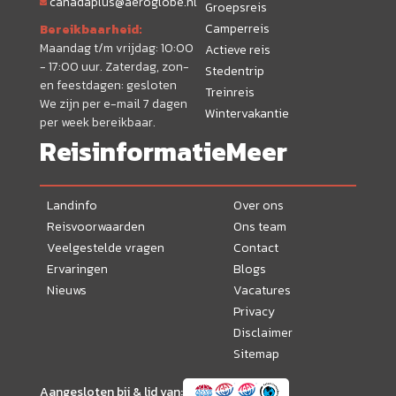
canadaplus@aeroglobe.nl
Groepsreis
Camperreis
Bereikbaarheid:
Maandag t/m vrijdag: 10:00
Actieve reis
- 17:00 uur. Zaterdag, zon-
Stedentrip
en feestdagen: gesloten
Treinreis
We zijn per e-mail 7 dagen
Wintervakantie
per week bereikbaar.
Reisinformatie
Meer
Landinfo
Over ons
Reisvoorwaarden
Ons team
Veelgestelde vragen
Contact
Ervaringen
Blogs
Nieuws
Vacatures
Privacy
Disclaimer
Sitemap
Aangesloten bij & lid van: