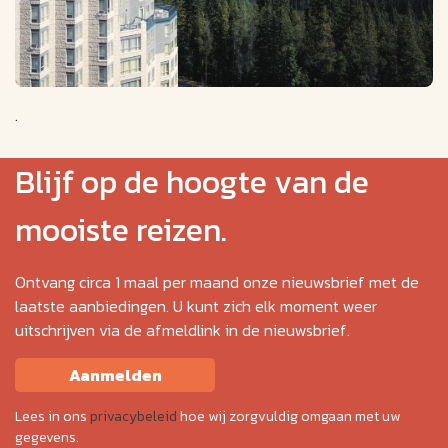
.
Blijf op de hoogte van de
mooiste reizen.
Ontvang circa 1 maal per maand onze nieuwsbrief met de
laatste aanbiedingen. U kunt zich elk moment weer
uitschrijven via de afmeldlink in de nieuwsbrief.
Aanmelden
Lees in ons
privacybeleid
hoe wij zorgvuldig omgaan met uw
gegevens.