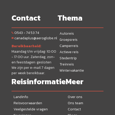
Contact
Thema
0543 - 74 53 74
Autoreis
canadaplus@aeroglobe.nl
Groepsreis
Camperreis
Bereikbaarheid:
Maandag t/m vrijdag: 10:00
Actieve reis
- 17:00 uur. Zaterdag, zon-
Stedentrip
en feestdagen: gesloten
Treinreis
We zijn per e-mail 7 dagen
Wintervakantie
per week bereikbaar.
Reisinformatie
Meer
Landinfo
Over ons
Reisvoorwaarden
Ons team
Veelgestelde vragen
Contact