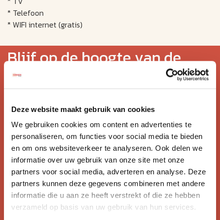
* TV
* Telefoon
* WIFI internet (gratis)
Blijf op de hoogte van de
mooiste reizen.
Ontvang circa 1 maal per maand onze nieuwsbrief met de
Deze website maakt gebruik van cookies
laatste aanbiedingen. U kunt zich elk moment weer
We gebruiken cookies om content en advertenties te
uitschrijven via de afmeldlink in de nieuwsbrief.
personaliseren, om functies voor social media te bieden
en om ons websiteverkeer te analyseren. Ook delen we
Aanmelden
informatie over uw gebruik van onze site met onze
Lees in ons
privacybeleid
hoe wij zorgvuldig omgaan met uw
partners voor social media, adverteren en analyse. Deze
gegevens.
partners kunnen deze gegevens combineren met andere
informatie die u aan ze heeft verstrekt of die ze hebben
verzameld op basis van uw gebruik van hun services.