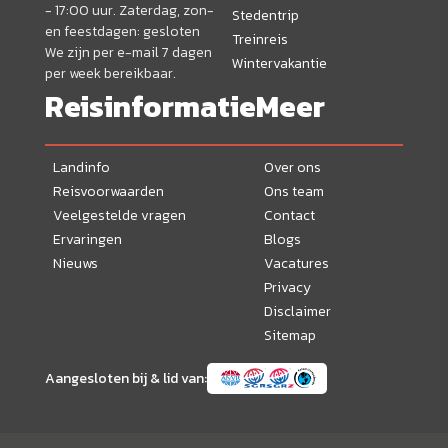
- 17:00 uur. Zaterdag, zon-
Stedentrip
en feestdagen: gesloten
Treinreis
We zijn per e-mail 7 dagen
Wintervakantie
per week bereikbaar.
Reisinformatie
Meer
Landinfo
Over ons
Reisvoorwaarden
Ons team
Veelgestelde vragen
Contact
Ervaringen
Blogs
Nieuws
Vacatures
Privacy
Disclaimer
Sitemap
Aangesloten bij & lid van: