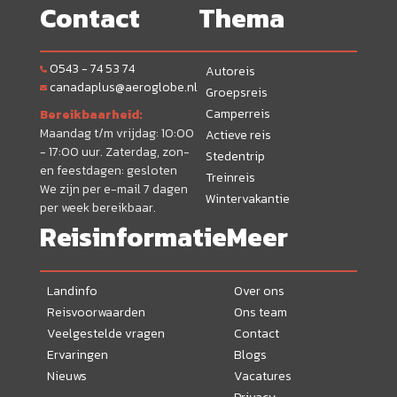
Contact
Thema
0543 - 74 53 74
Autoreis
canadaplus@aeroglobe.nl
Groepsreis
Camperreis
Bereikbaarheid:
Maandag t/m vrijdag: 10:00
Actieve reis
- 17:00 uur. Zaterdag, zon-
Stedentrip
en feestdagen: gesloten
Treinreis
We zijn per e-mail 7 dagen
Wintervakantie
per week bereikbaar.
Reisinformatie
Meer
Landinfo
Over ons
Reisvoorwaarden
Ons team
Veelgestelde vragen
Contact
Ervaringen
Blogs
Nieuws
Vacatures