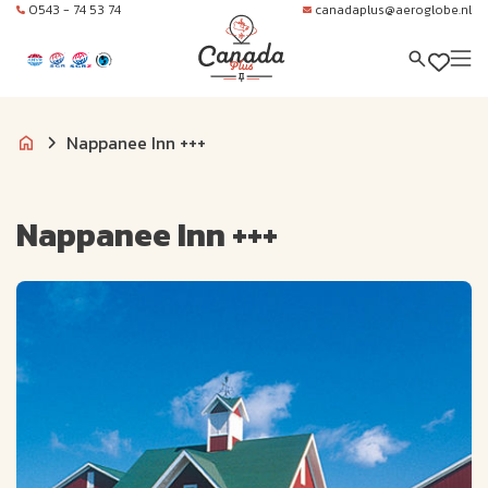
0543 - 74 53 74
canadaplus@aeroglobe.nl
Nappanee Inn +++
Nappanee Inn +++