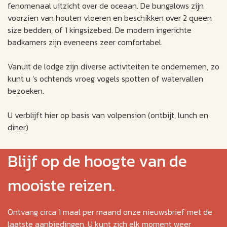
fenomenaal uitzicht over de oceaan. De bungalows zijn
voorzien van houten vloeren en beschikken over 2 queen
size bedden, of 1 kingsizebed. De modern ingerichte
badkamers zijn eveneens zeer comfortabel.
Vanuit de lodge zijn diverse activiteiten te ondernemen‚ zo
kunt u ‘s ochtends vroeg vogels spotten of watervallen
bezoeken.
U verblijft hier op basis van volpension (ontbijt, lunch en
diner)
Blijf op de hoogte van de
mooiste reizen.
Ontvang circa 1 maal per maand onze nieuwsbrief met de
laatste aanbiedingen. U kunt zich elk moment weer