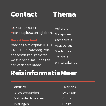
Contact
Thema
0543 - 74 53 74
Autoreis
canadaplus@aeroglobe.nl
Groepsreis
Camperreis
Bereikbaarheid:
Maandag t/m vrijdag: 10:00
Actieve reis
- 17:00 uur. Zaterdag, zon-
Stedentrip
en feestdagen: gesloten
Treinreis
We zijn per e-mail 7 dagen
Wintervakantie
per week bereikbaar.
Reisinformatie
Meer
Landinfo
Over ons
Reisvoorwaarden
Ons team
Veelgestelde vragen
Contact
Ervaringen
Blogs