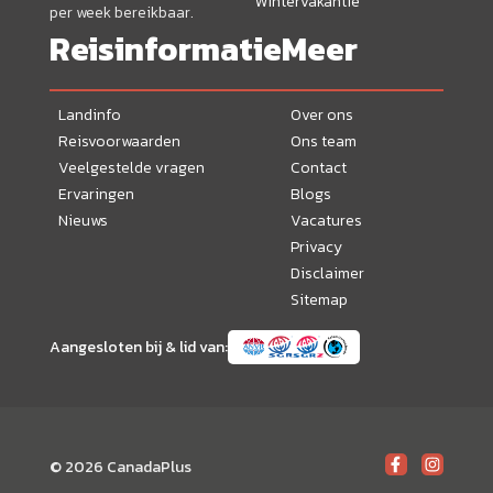
Wintervakantie
per week bereikbaar.
Reisinformatie
Meer
Landinfo
Over ons
Reisvoorwaarden
Ons team
Veelgestelde vragen
Contact
Ervaringen
Blogs
Nieuws
Vacatures
Privacy
Disclaimer
Sitemap
Aangesloten bij & lid van:
© 2026 CanadaPlus