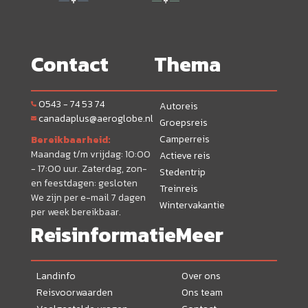
Contact
Thema
0543 - 74 53 74
Autoreis
canadaplus@aeroglobe.nl
Groepsreis
Camperreis
Bereikbaarheid:
Maandag t/m vrijdag: 10:00
Actieve reis
- 17:00 uur. Zaterdag, zon-
Stedentrip
en feestdagen: gesloten
Treinreis
We zijn per e-mail 7 dagen
Wintervakantie
per week bereikbaar.
Reisinformatie
Meer
Landinfo
Over ons
Reisvoorwaarden
Ons team