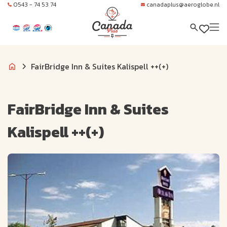
0543 - 74 53 74
canadaplus@aeroglobe.nl
FairBridge Inn & Suites Kalispell ++(+)
FairBridge Inn & Suites
Kalispell ++(+)