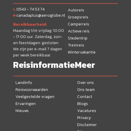
0543 - 74 53 74
Autoreis
canadaplus@aeroglobe.nl
Groepsreis
Camperreis
Bereikbaarheid:
Maandag t/m vrijdag: 10:00
Actieve reis
- 17:00 uur. Zaterdag, zon-
Stedentrip
en feestdagen: gesloten
Treinreis
We zijn per e-mail 7 dagen
Wintervakantie
per week bereikbaar.
Reisinformatie
Meer
Landinfo
Over ons
Reisvoorwaarden
Ons team
Veelgestelde vragen
Contact
Ervaringen
Blogs
Nieuws
Vacatures
Privacy
Disclaimer