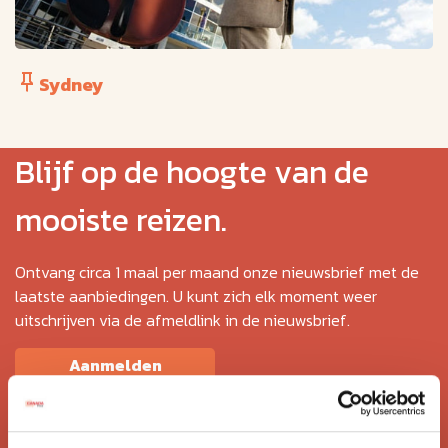
Sydney
Blijf op de hoogte van de
mooiste reizen.
Ontvang circa 1 maal per maand onze nieuwsbrief met de
laatste aanbiedingen. U kunt zich elk moment weer
uitschrijven via de afmeldlink in de nieuwsbrief.
Aanmelden
Lees in ons
privacybeleid
hoe wij zorgvuldig omgaan met uw
gegevens.