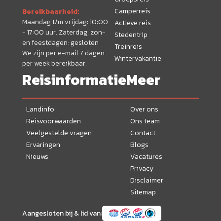
Camperreis
Bereikbaarheid:
Maandag t/m vrijdag: 10:00
Actieve reis
- 17:00 uur. Zaterdag, zon-
Stedentrip
en feestdagen: gesloten
Treinreis
We zijn per e-mail 7 dagen
Wintervakantie
per week bereikbaar.
Reisinformatie
Meer
Landinfo
Over ons
Reisvoorwaarden
Ons team
Veelgestelde vragen
Contact
Ervaringen
Blogs
Nieuws
Vacatures
Privacy
Disclaimer
Sitemap
Aangesloten bij & lid van: