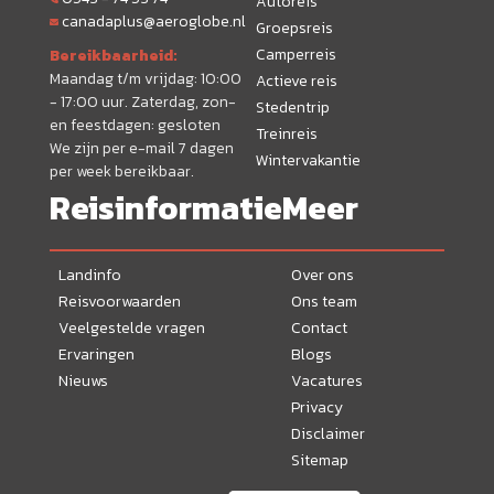
Autoreis
canadaplus@aeroglobe.nl
Groepsreis
Camperreis
Bereikbaarheid:
Maandag t/m vrijdag: 10:00
Actieve reis
- 17:00 uur. Zaterdag, zon-
Stedentrip
en feestdagen: gesloten
Treinreis
We zijn per e-mail 7 dagen
Wintervakantie
per week bereikbaar.
Reisinformatie
Meer
Landinfo
Over ons
Reisvoorwaarden
Ons team
Veelgestelde vragen
Contact
Ervaringen
Blogs
Nieuws
Vacatures
Privacy
Disclaimer
Sitemap