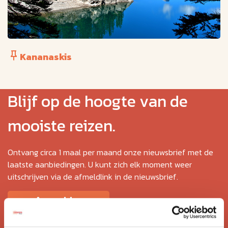
Kananaskis
Blijf op de hoogte van de
mooiste reizen.
Ontvang circa 1 maal per maand onze nieuwsbrief met de
laatste aanbiedingen. U kunt zich elk moment weer
uitschrijven via de afmeldlink in de nieuwsbrief.
Aanmelden
Lees in ons
privacybeleid
hoe wij zorgvuldig omgaan met uw