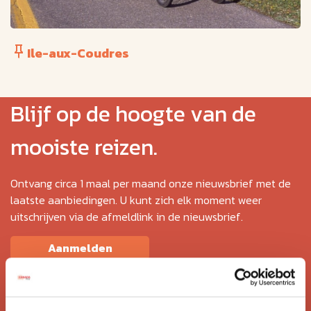
Ile-aux-Coudres
Blijf op de hoogte van de
mooiste reizen.
Ontvang circa 1 maal per maand onze nieuwsbrief met de
laatste aanbiedingen. U kunt zich elk moment weer
uitschrijven via de afmeldlink in de nieuwsbrief.
Aanmelden
Lees in ons
privacybeleid
hoe wij zorgvuldig omgaan met uw
gegevens.