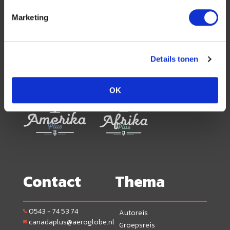
georganiseerde rondreizen kunnen alle reizen
volledig worden op maat worden samengesteld.
Marketing
Details tonen
Neem ook eens een kijkje bij onze
andere reisorganisaties:
OK
Contact
Thema
0543 - 74 53 74
Autoreis
canadaplus@aeroglobe.nl
Groepsreis