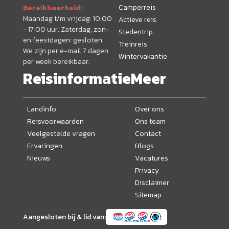
Camperreis
Bereikbaarheid:
Maandag t/m vrijdag: 10:00
Actieve reis
- 17:00 uur. Zaterdag, zon-
Stedentrip
en feestdagen: gesloten
Treinreis
We zijn per e-mail 7 dagen
Wintervakantie
per week bereikbaar.
Reisinformatie
Meer
Landinfo
Over ons
Reisvoorwaarden
Ons team
Veelgestelde vragen
Contact
Ervaringen
Blogs
Nieuws
Vacatures
Privacy
Disclaimer
Sitemap
Aangesloten bij & lid van: