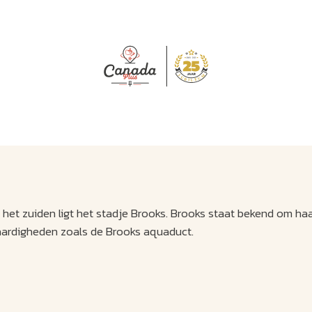
J
M
U
U
B
E
I
L
 het zuiden ligt het stadje Brooks. Brooks staat bekend om h
aardigheden zoals de Brooks aquaduct.