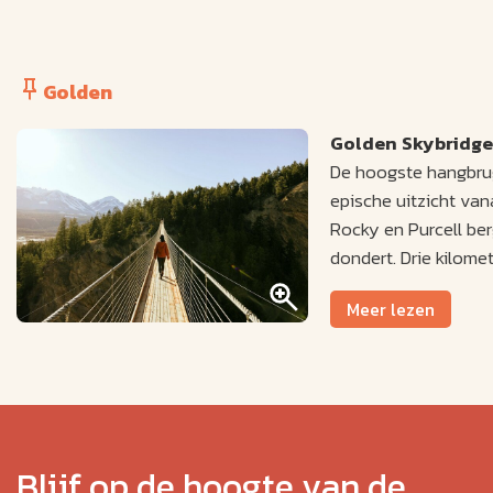
Golden
Golden Skybridge
De hoogste hangbrug
epische uitzicht van
Rocky en Purcell ber
dondert. Drie kilom
spannende avonturen 
Meer lezen
canyon en de bergke
Blijf op de hoogte van de