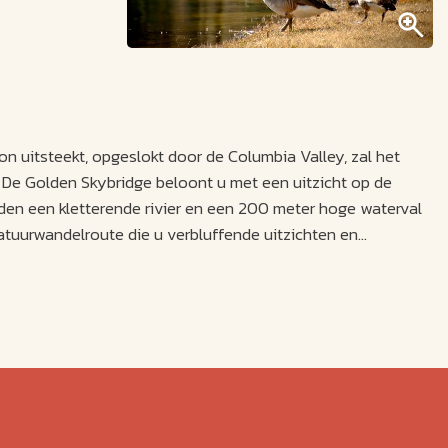
 uitsteekt, opgeslokt door de Columbia Valley, zal het
. De Golden Skybridge beloont u met een uitzicht op de
eden een kletterende rivier en een 200 meter hoge waterval
tuurwandelroute die u verbluffende uitzichten en
orms zodat u volop prachtige foto's kunt maken van de