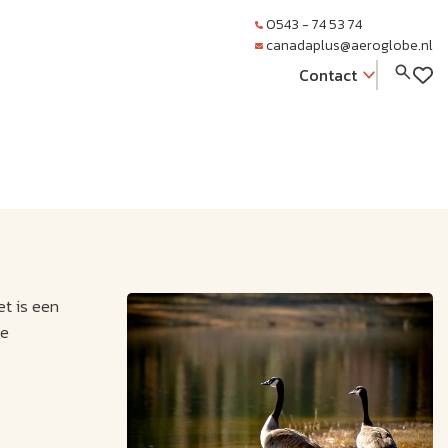
0543 - 74 53 74
canadaplus@aeroglobe.nl
Contact
t is een
ve