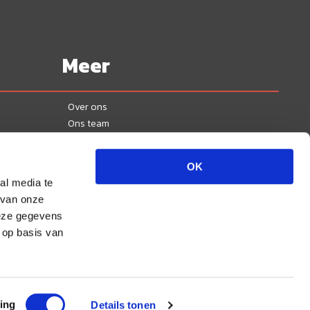
Meer
Over ons
Ons team
Contact
Blogs
OK
Vacatures
al media te
Privacy
 van onze
Disclaimer
deze gegevens
Sitemap
 op basis van
Aangesloten bij & lid van:
ing
Details tonen