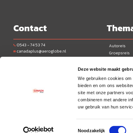
Contact
Them
0543 - 74 53 74
Autoreis
canadaplus@aeroglobe.nl
Groepsreis
Camperreis
Bereikbaarheid:
Maandag t/m vrijdag: 10:00 - 17:00 uur. Zaterdag,
Actieve reis
Deze website maakt gebru
zon-en feestdagen: gesloten
Stedentrip
We gebruiken cookies om c
We zijn per e-mail 7 dagen per week bereikbaar.
Treinreis
bieden en om ons websitev
Wintervakant
site met onze partners vo
combineren met andere inf
uw gebruik van hun servic
© 2026 CanadaPlus
Toestemmingsselectie
Noodzakelijk