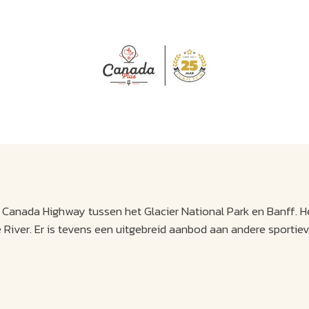
J
M
U
U
B
E
I
L
 Canada Highway tussen het Glacier National Park en Banff. He
e River. Er is tevens een uitgebreid aanbod aan andere sportie