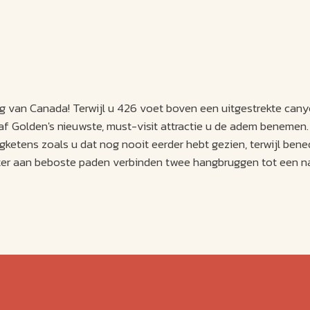
 van Canada! Terwijl u 426 voet boven een uitgestrekte canyon
af Golden's nieuwste, must-visit attractie u de adem benemen
gketens zoals u dat nog nooit eerder hebt gezien, terwijl ben
eter aan beboste paden verbinden twee hangbruggen tot een na
biedt. Op het gemakkelijk toegankelijke pad zijn uitkijkplatf
tens.