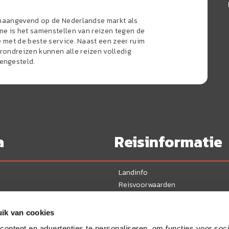
onaangevend op de Nederlandse markt als
sme is het samenstellen van reizen tegen de
e met de beste service. Naast een zeer ruim
ondreizen kunnen alle reizen volledig
engesteld.
a
Reisinformatie
Landinfo
Reisvoorwaarden
Veelgestelde vragen
Ervaringen
ik van cookies
Nieuws
ontent en advertenties te personaliseren, om functies voor soci