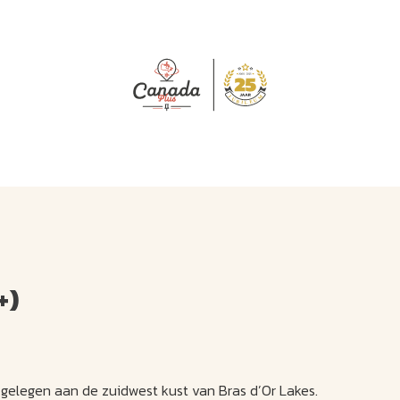
J
M
U
U
B
E
I
L
+)
s gelegen aan de zuidwest kust van Bras d’Or Lakes.