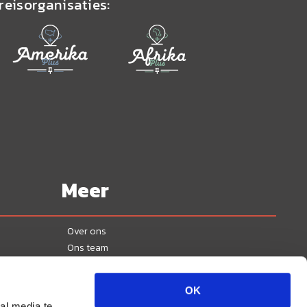
reisorganisaties:
Meer
Over ons
Ons team
Contact
Blogs
OK
Vacatures
al media te