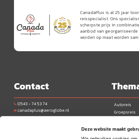
CanadaPlus is al 25 jaar to
reisspecialist. Ons speciali
scherpste prijs in combinati
aanbod van georganiseerde r
worden op maat worden sam
Contact
Them
0543 - 74 53 74
Autoreis
canadaplus@aeroglobe.nl
Groepsreis
Camperreis
Bereikbaarheid:
Maandag t/m vrijdag: 10:00 - 17:00 uur. Zaterdag,
Actieve reis
Deze website maakt gebru
zon-en feestdagen: gesloten
Stedentrip
We gebruiken cookies om c