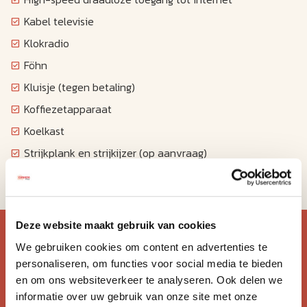
Kabel televisie
Klokradio
Föhn
Kluisje (tegen betaling)
Koffiezetapparaat
Koelkast
Strijkplank en strijkijzer (op aanvraag)
Magnetron
Blijf op de hoogte van de
Deze website maakt gebruik van cookies
We gebruiken cookies om content en advertenties te
mooiste reizen.
personaliseren, om functies voor social media te bieden
en om ons websiteverkeer te analyseren. Ook delen we
Ontvang circa 1 maal per maand onze nieuwsbrief met de
informatie over uw gebruik van onze site met onze