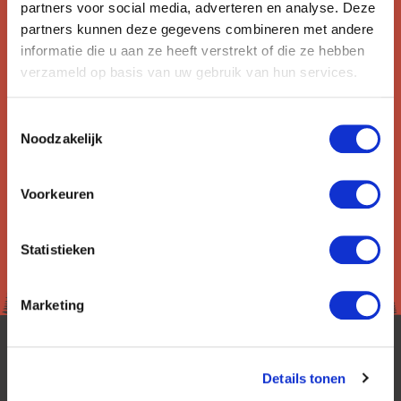
laatste aanbiedingen. U kunt zich elk moment weer
partners voor social media, adverteren en analyse. Deze
uitschrijven via de afmeldlink in de nieuwsbrief.
partners kunnen deze gegevens combineren met andere
informatie die u aan ze heeft verstrekt of die ze hebben
Aanmelden
verzameld op basis van uw gebruik van hun services.
Lees in ons
privacybeleid
hoe wij zorgvuldig omgaan met uw
Toestemmingsselectie
gegevens.
Noodzakelijk
Voorkeuren
Statistieken
Marketing
Details tonen