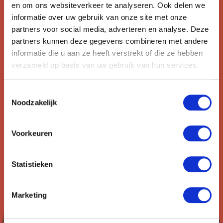
en om ons websiteverkeer te analyseren. Ook delen we
mooiste reizen.
informatie over uw gebruik van onze site met onze
partners voor social media, adverteren en analyse. Deze
Ontvang circa 1 maal per maand onze nieuwsbrief met de
partners kunnen deze gegevens combineren met andere
laatste aanbiedingen. U kunt zich elk moment weer
informatie die u aan ze heeft verstrekt of die ze hebben
uitschrijven via de afmeldlink in de nieuwsbrief.
verzameld op basis van uw gebruik van hun services.
Aanmelden
Toestemmingsselectie
Noodzakelijk
Lees in ons
privacybeleid
hoe wij zorgvuldig omgaan met uw
gegevens.
Voorkeuren
Statistieken
Marketing