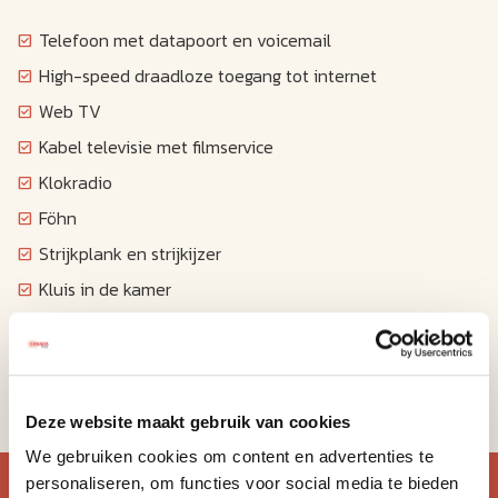
Telefoon met datapoort en voicemail
High-speed draadloze toegang tot internet
Web TV
Kabel televisie met filmservice
Klokradio
Föhn
Strijkplank en strijkijzer
Kluis in de kamer
Koffiezetapparaat
Magnetron (op aanvraag)
Koelkast (op aanvraag)
Deze website maakt gebruik van cookies
We gebruiken cookies om content en advertenties te
Blijf op de hoogte van de
personaliseren, om functies voor social media te bieden