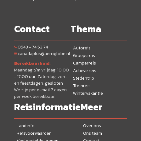
Contact
Thema
0543 - 74 53 74
Autoreis
canadaplus@aeroglobe.nl
Groepsreis
Camperreis
Bereikbaarheid:
Maandag t/m vrijdag: 10:00
Actieve reis
- 17:00 uur. Zaterdag, zon-
Stedentrip
en feestdagen: gesloten
Treinreis
We zijn per e-mail 7 dagen
Wintervakantie
per week bereikbaar.
Reisinformatie
Meer
Landinfo
Over ons
Reisvoorwaarden
Ons team
Veelgestelde vragen
Contact