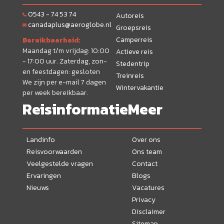
0543 - 74 53 74
Autoreis
canadaplus@aeroglobe.nl
Groepsreis
Camperreis
Bereikbaarheid:
Maandag t/m vrijdag: 10:00
Actieve reis
- 17:00 uur. Zaterdag, zon-
Stedentrip
en feestdagen: gesloten
Treinreis
We zijn per e-mail 7 dagen
Wintervakantie
per week bereikbaar.
Reisinformatie
Meer
Landinfo
Over ons
Reisvoorwaarden
Ons team
Veelgestelde vragen
Contact
Ervaringen
Blogs
Nieuws
Vacatures
Privacy
Disclaimer
Sitemap