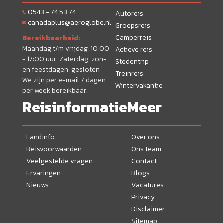
0543 - 74 53 74
Autoreis
canadaplus@aeroglobe.nl
Groepsreis
Camperreis
Bereikbaarheid:
Maandag t/m vrijdag: 10:00
Actieve reis
- 17:00 uur. Zaterdag, zon-
Stedentrip
en feestdagen: gesloten
Treinreis
We zijn per e-mail 7 dagen
Wintervakantie
per week bereikbaar.
Reisinformatie
Meer
Landinfo
Over ons
Reisvoorwaarden
Ons team
Veelgestelde vragen
Contact
Ervaringen
Blogs
Nieuws
Vacatures
Privacy
Disclaimer
Sitemap