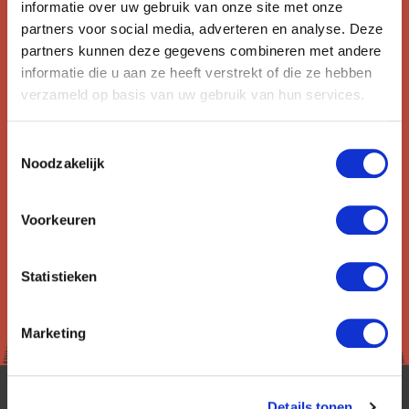
informatie over uw gebruik van onze site met onze
Ontvang circa 1 maal per maand onze nieuwsbrief met de
partners voor social media, adverteren en analyse. Deze
laatste aanbiedingen. U kunt zich elk moment weer
partners kunnen deze gegevens combineren met andere
uitschrijven via de afmeldlink in de nieuwsbrief.
informatie die u aan ze heeft verstrekt of die ze hebben
verzameld op basis van uw gebruik van hun services.
Aanmelden
Toestemmingsselectie
Lees in ons
privacybeleid
hoe wij zorgvuldig omgaan met uw
Noodzakelijk
gegevens.
Voorkeuren
Statistieken
Marketing
Details tonen