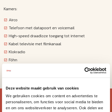
Kamers:
Airco
Telefoon met datapoort en voicemail
High-speed draadloze toegang tot internet
Kabel televisie met filmkanaal
Klokradio
Föhn
Strijkplank en strijkijzer
Koffiezetapparaat
Deze website maakt gebruik van cookies
Blijf op de hoogte van de
We gebruiken cookies om content en advertenties te
personaliseren, om functies voor social media te bieden
mooiste reizen.
en om ons websiteverkeer te analyseren. Ook delen we