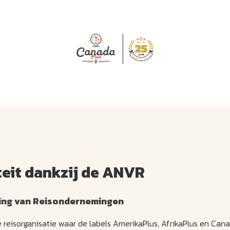
J
M
U
U
B
E
I
L
teit dankzij de ANVR
iging van Reisondernemingen
e reisorganisatie waar de labels AmerikaPlus, AfrikaPlus en Can