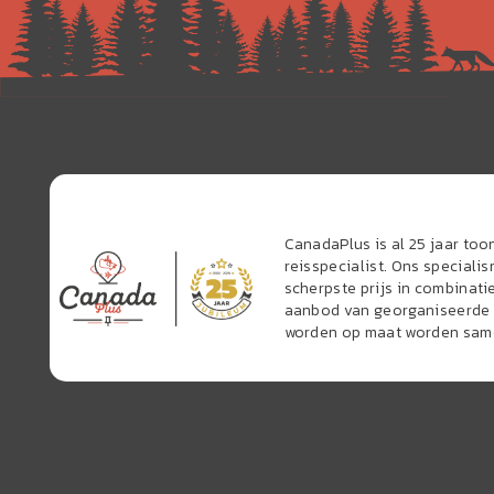
CanadaPlus is al 25 jaar to
reisspecialist. Ons speciali
scherpste prijs in combinati
aanbod van georganiseerde r
worden op maat worden sam