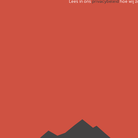
Lees in ons
privacybeleid
hoe wij 