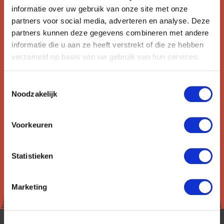
informatie over uw gebruik van onze site met onze
partners voor social media, adverteren en analyse. Deze
Ontvang circa 1 maal per maand onze nieuwsbrief met de
partners kunnen deze gegevens combineren met andere
laatste aanbiedingen. U kunt zich elk moment weer
informatie die u aan ze heeft verstrekt of die ze hebben
uitschrijven via de afmeldlink in de nieuwsbrief.
verzameld op basis van uw gebruik van hun services.
Aanmelden
Toestemmingsselectie
Lees in ons
privacybeleid
hoe wij zorgvuldig omgaan met uw
Noodzakelijk
gegevens.
Voorkeuren
Statistieken
Marketing