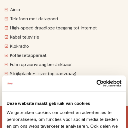
Airco
Telefoon met datapoort
High-speed draadloze toegang tot internet
Kabel televisie
Klokradio
Koffiezetapparaat
Föhn op aanvraag beschikbaar
Strijkplank + -ijzer (op aanvraag)
Magnetron (op aanvraag)
Koelkast (op aanvraag, tegen betaling)
Deze website maakt gebruik van cookies
Blijf op de hoogte van de
We gebruiken cookies om content en advertenties te
personaliseren, om functies voor social media te bieden
mooiste reizen.
en om ons websiteverkeer te analyseren. Ook delen we