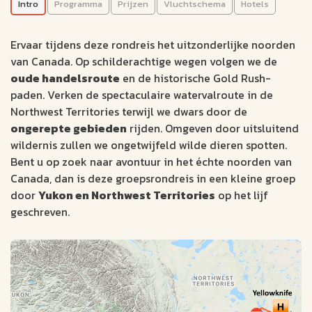
Intro
Programma
Prijzen
Vluchtschema
Hotels
Pure wildernis van
Noord Canada (16
Ervaar tijdens deze rondreis het uitzonderlijke noorden
dagen)
van Canada. Op schilderachtige wegen volgen we de
oude handelsroute
en de historische Gold Rush-
ACTIEVE REIZEN
paden. Verken de spectaculaire watervalroute in de
Northwest Territories terwijl we dwars door de
Whitehorse
16 dagen
ongerepte gebieden
rijden. Omgeven door uitsluitend
Yellowknife
Verblijf: Hotels
wildernis zullen we ongetwijfeld wilde dieren spotten.
Bent u op zoek naar avontuur in het échte noorden van
Veel wild zoals beren, wolven en lynxen
Canada, dan is deze groepsrondreis in een kleine groep
Kanoën of wandelen bij Muncho Lake
door
Yukon en Northwest Territories
op het lijf
Geniet van uitzicht over MacKenzie rivier
geschreven.
4884
v.a. €
Bekijk data &
Offerte op
prijzen
maat