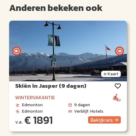
Anderen bekeken ook
Kaart
Skiën in Jasper (9 dagen)
WINTERVAKANTIE
Edmonton
9 dagen
Edmonton
Verblijf: Hotels
€ 1891
Bekijk
reis
v.a.