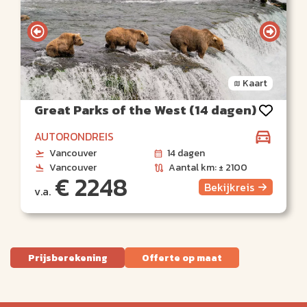
Kaart
Great Parks of the West (14 dagen)
AUTORONDREIS
Vancouver
14 dagen
Vancouver
Aantal km: ± 2100
€ 2248
Bekijk
reis
v.a.
Prijsberekening
Offerte op maat