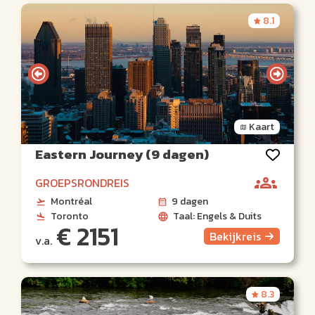
8.1
Kaart
Eastern Journey (9 dagen)
GROEPSRONDREIS
Montréal
9 dagen
Toronto
Taal: Engels & Duits
€ 2151
Bekijk
reis
v.a.
8.3