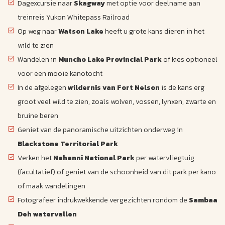
Dagexcursie naar
Skagway
met optie voor deelname aan
treinreis Yukon Whitepass Railroad
Op weg naar
Watson Lake
heeft u grote kans dieren in het
wild te zien
Wandelen in
Muncho Lake Provincial Park
of kies optioneel
voor een mooie kanotocht
In de afgelegen
wildernis van Fort Nelson
is de kans erg
groot veel wild te zien, zoals wolven, vossen, lynxen, zwarte en
bruine beren
Geniet van de panoramische uitzichten onderweg in
Blackstone Territorial Park
Verken het
Nahanni National Park
per watervliegtuig
(facultatief) of geniet van de schoonheid van dit park per kano
of maak wandelingen
Fotografeer indrukwekkende vergezichten rondom de
Sambaa
Deh watervallen